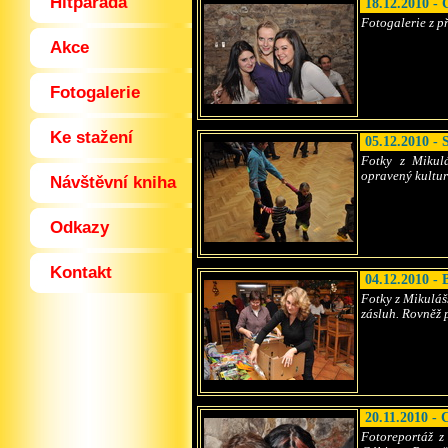
Hitparáda
18.12.2010 - 
Fotogalerie z 
Akce
Fotogalerie
Ke stažení
05.12.2010 -
Fotky z Mikul
opravený kulturn
Návštěvní kniha
Odkazy
Kontakt
04.12.2010 -
Fotky z Mikulášs
zásluh. Rovněž p
20.11.2010 - 
Fotoreportáž 