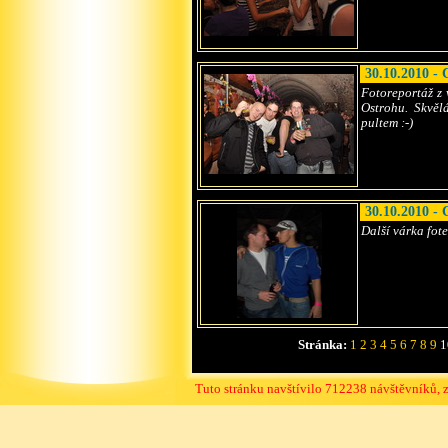
30.10.2010 -
Fotoreportáž z
Ostrohu. Skvěl
pultem :-)
30.10.2010 -
Další várka fo
Stránka:
1
2
3
4
5
6
7
8
9
1
Tuto stránku navštívilo 712238 návštěvníků, 