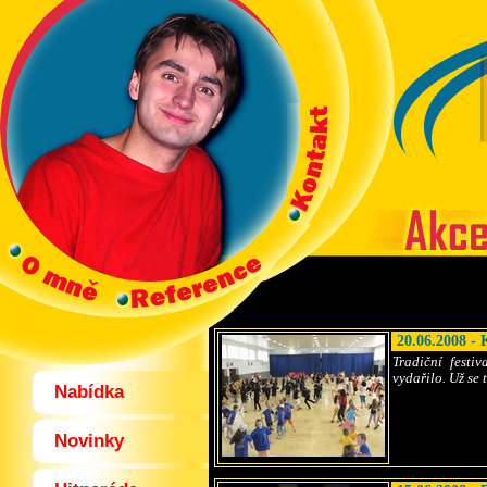
20.06.2008 - 
Tradiční festi
vydařilo. Už se 
Nabídka
Novinky