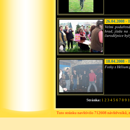
26.04.2008 - 
Velmi podařená
hrad, jízda na
čarodějnice by
18.04.2008 - 
Fotky z Hélium 
Stránka:
1
2
3
4
5
6
7
8
9
1
Tuto stránku navštívilo 712608 návštěvníků, 