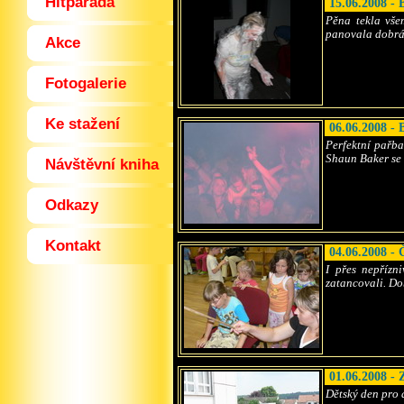
Hitparáda
15.06.2008 - 
Pěna tekla vše
panovala dobrá
Akce
Fotogalerie
Ke stažení
06.06.2008 -
Perfektní pařba
Shaun Baker se
Návštěvní kniha
Odkazy
Kontakt
04.06.2008 - 
I přes nepřízn
zatancovali. Do
01.06.2008 - 
Dětský den pro d