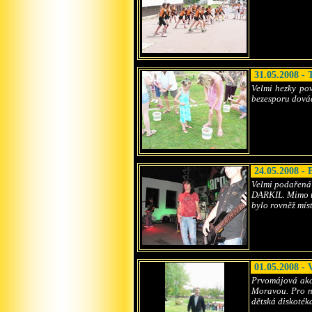
31.05.2008 - 
Velmi hezky pov
bezesporu dovád
24.05.2008 -
Velmi podařená
DARKIL. Mimo to
bylo rovněž míst
01.05.2008 -
Prvomájová akc
Moravou. Pro ná
dětská diskotéka