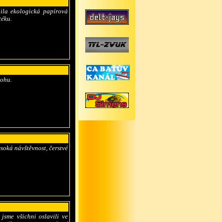
lila ekologická papírová
téku.
rohu.
soká návštěvnost, čerstvé
jsme všichni oslavili ve