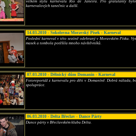
velkém stylu karnevalu Rio de Janeira. Pro gratulanty bylo
karnevalových tanečnic a další.
14.03.2010 - Sokolovna Moravský Písek - Karneval
Poslední karneval v této sezóně odehraný v Moravském Písku. Vys
masek a tombola potěšila mnoho návštěvníků.
07.03.2010 - Dělnický dům Domanín - Karneval
Fotoreportáž z karnevalu pro děti v Domaníně. Dobrá nálada, 
spolupráce.
06.03.2010 - Delta Břeclav - Dance Párty
Dance párty v Břeclavském klubu Delta.