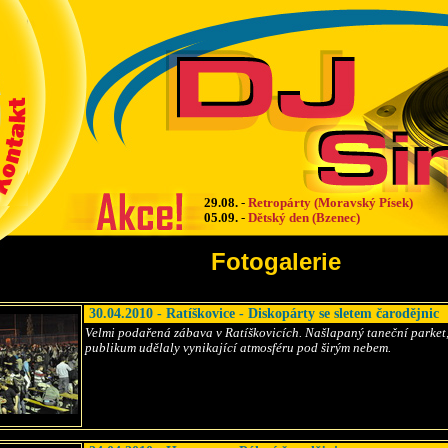
29.08.
-
Retropárty (Moravský Písek)
05.09.
-
Dětský den (Bzenec)
Fotogalerie
30.04.2010 - Ratíškovice - Diskopárty se sletem čarodějnic
Velmi podařená zábava v Ratíškovicích. Našlapaný taneční parket
publikum udělaly vynikající atmosféru pod širým nebem.