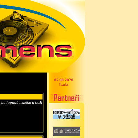
07.08.2026
Lada
, nadupaná muzika a boží