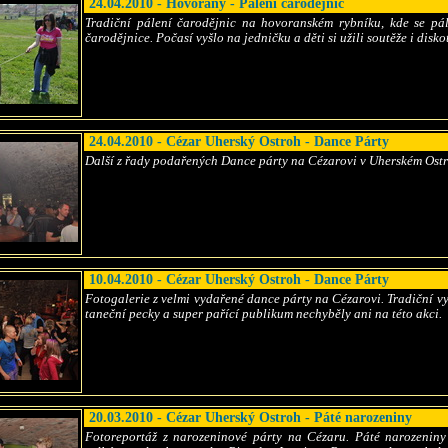
24.04.2010 - Hovorany - Pálení čarodějnic
Tradiční pálení čarodějnic na hovoranském rybníku, kde se pá
čarodějnice. Počasí vyšlo na jedničku a děti si užili soutěže i disko
24.04.2010 - Cézar Uherský Ostroh - Dance Párty
Další z řady podařených Dance párty na Cézarovi v Uherském Ost
10.04.2010 - Cézar Uherský Ostroh - Dance Párty
Fotogalerie z velmi vydařené dance párty na Cézarovi. Tradiční vy
taneční pecky a super pařící publikum nechyběly ani na této akci.
20.03.2010 - Cézar Uherský Ostroh - Páté narozeniny
Fotoreportáž z narozeninové párty na Cézaru. Páté narozeniny 