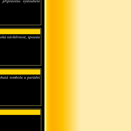
 připraveno vystoubení
oká návštěvnost, spousta
bohatá tombola a parádní