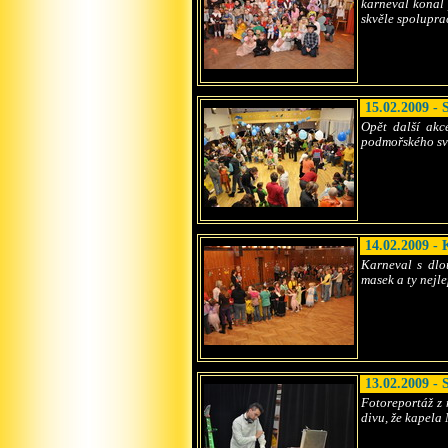
karneval konal 
skvěle spolupra
15.02.2009 - 
Opět další akc
podmořského svě
14.02.2009 -
Karneval s dlou
masek a ty nejl
13.02.2009 - 
Fotoreportáž z 
divu, že kapela 