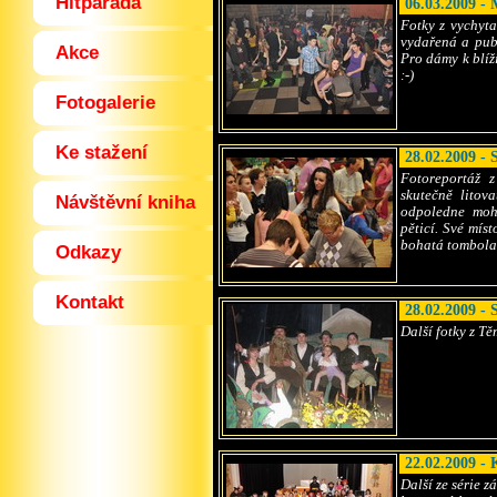
Hitparáda
06.03.2009 -
Fotky z vychyt
vydařená a publ
Akce
Pro dámy k blíž
:-)
Fotogalerie
Ke stažení
28.02.2009 -
Fotoreportáž 
skutečně litov
Návštěvní kniha
odpoledne mohl
pěticí. Své mís
bohatá tombola,
Odkazy
Kontakt
28.02.2009 - 
Další fotky z T
22.02.2009 -
Další ze série 