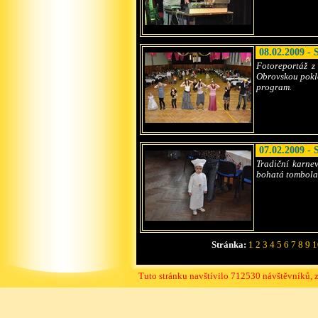
08.02.2009 - 
Fotoreportáž z
Obrovskou poklo
program.
07.02.2009 - 
Tradiční karnev
bohatá tombola,
Stránka:
1
2
3
4
5
6
7
8
9
1
Tuto stránku navštívilo 712530 návštěvníků, z