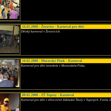
16.02.2008 - Žeravice - Karneval pro děti
Dětský karneval v Žeravicích.
10.02.2008 - Moravský Písek - Karneval
Karneval pro děti tentokrát v Moravském Písku.
08.02.2008 - ZŠ Tupesy - Karneval
Karneval pro děti v tělocvičně Základní Školy v Tupesých. Fotila 