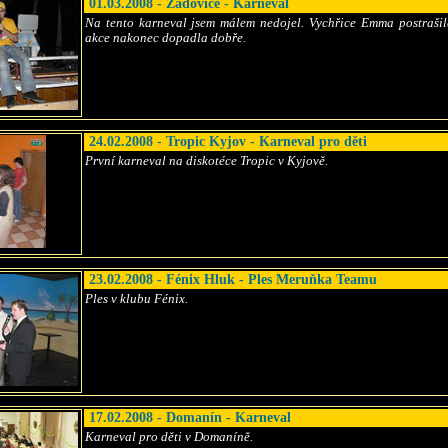
01.03.2008 - Žádovice - Karneval
Na tento karneval jsem málem nedojel. Vychřice Emma postrašila
akce nakonec dopadla dobře.
24.02.2008 - Tropic Kyjov - Karneval pro děti
První karneval na diskotéce Tropic v Kyjově.
23.02.2008 - Fénix Hluk - Ples Meruňka Teamu
Ples v klubu Fénix.
17.02.2008 - Domanín - Karneval
Karneval pro děti v Domaníně.