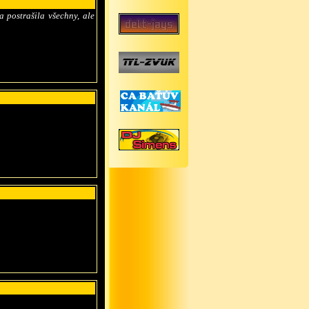
 postrašila všechny, ale