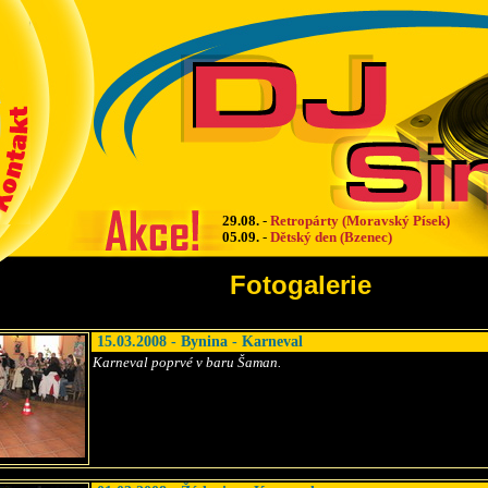
29.08.
-
Retropárty (Moravský Písek)
05.09.
-
Dětský den (Bzenec)
Fotogalerie
15.03.2008 - Bynina - Karneval
Karneval poprvé v baru Šaman.