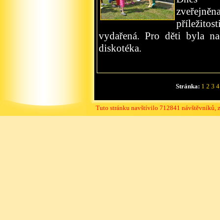
zveřejněn
příležito
vydařená. Pro děti byla na
diskotéka.
Stránka:
1
2
3
4
Tuto stránku navštívilo 712841 návštěvníků, 