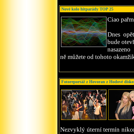
Nové kolo hitparády TOP 25
Ciao pařm
Dnes opě
bude otev
nasazeno
ně můžete od tohoto okamžik
Fotoreportáž z Hovoran z Hodové disko
Nezvyklý úterní termín nikom