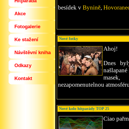
Hitparáda
besídek v
Bynině
,
Hovorane
Akce
Fotogalerie
Nové fotky
Ke stažení
Ahoj!
Návštěvní kniha
Dnes byl
Odkazy
našlapané
masek, 
Kontakt
nezapomenutelnou atmosféru,
Nové kolo hitparády TOP 25
Ciao pařm