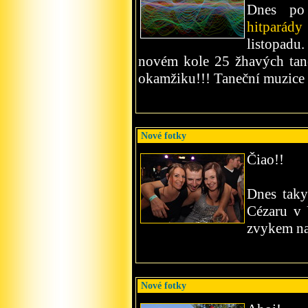
Dnes po
hitparády
listopadu
novém kole 25 žhavých tane
okamžiku!!! Taneční muzice 
Nové fotky
Čiao!!
Dnes tak
Cézaru v 
zvykem na
Nové fotky