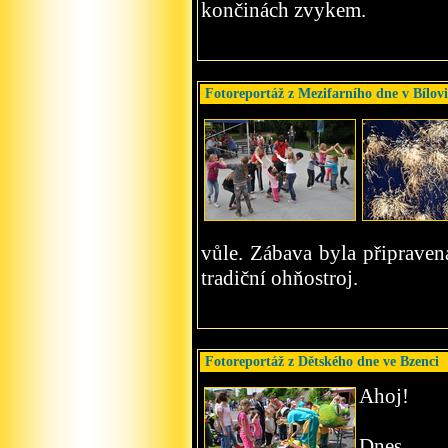
končinách zvykem.
Fotoreportáž z Mezifarního dne v Bílovi
vůle. Zábava byla připraven
tradiční ohňostroj.
Fotoreportáž z Dětského dne ve Bzenci
Ahoj!
Dnes 