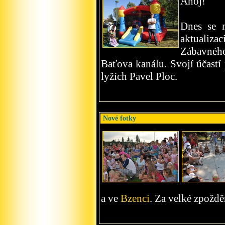
Ahoj!
Dnes se 
aktualiz
Zábavného
Baťova kanálu. Svojí účastí
lyžích Pavel Ploc.
Nové fotky
a ve
Bzenci
. Za velké zpožd