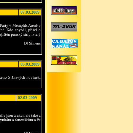
07.03.2009
 Párty v Memphis Aréně v
né. Kdo chyběl, přišel o
ištěn pánský strip, který
DJ Simens
03.03.2009
zeno 5 žhavých novinek.
02.03.2009
ie jsou z akcí, ale také z
anynkám a fanouškům a že