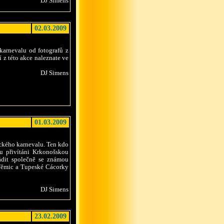
DJ Simens
02.03.2009
karnevalu od fotografů z
 z této akce naleznate ve
DJ Simens
01.03.2009
ického karnevalu. Ten kdo
ku přivítáni Krkonošskou
ádit společně se známou
 Těmic a Tupeské Cácorky
DJ Simens
23.02.2009