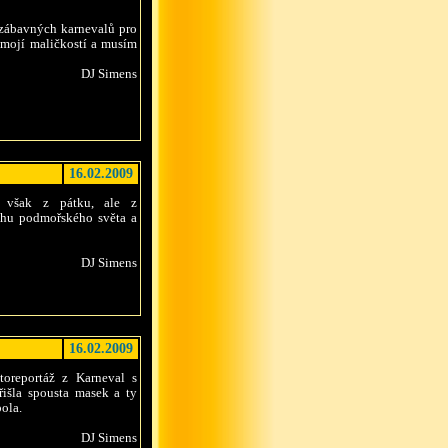
e zábavných karnevalů pro
 mojí maličkostí a musím
DJ Simens
16.02.2009
e však z pátku, ale z
uchu podmořského světa a
DJ Simens
16.02.2009
toreportáž z Karneval s
přišla spousta masek a ty
ola.
DJ Simens