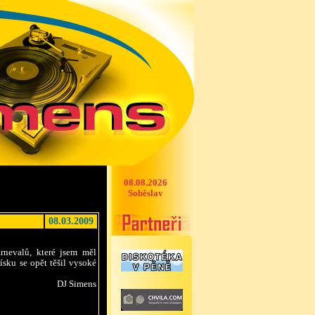
08.08.2026
Soběslav
08.03.2009
rnevalů, které jsem měl
ísku se opět těšil vysoké
DJ Simens