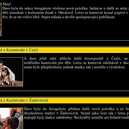
Ahoj!
Dnes byla do sekce fotogalerie vložena nová položka. Jadná se o další ze séri
děti tentokrát v kulturním domě v Ořechově. Letos se karneval konal poprvé s
říct, že se mi velice líbil. Super nálada a skvěle spolupracující publikum.
ž z Karnevalu v Čejči
A dnes ještě také přibyla další fotoreportáž z Čejče, n
nedělního karnevalu pro děti. Letos se karneval odehrával v d
tomu byly přizpůsobeny jednak masky, tak i soutěže s výzdobou.
ž z Karnevalu v Žádovicích
Dnes byla do fotogalerie přidána další nová položka a to fo
dlouholetou tradicí v Žádovicích. Stejně jako loni tak i letos 
nejlepší byly sladce odměněny. Nechyběly soutěže ani bohatá tomb