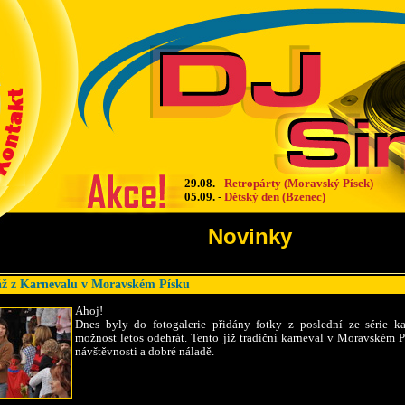
29.08.
-
Retropárty (Moravský Písek)
05.09.
-
Dětský den (Bzenec)
Novinky
áž z Karnevalu v Moravském Písku
Ahoj!
Dnes byly do fotogalerie přidány fotky z poslední ze série ka
možnost letos odehrát. Tento již tradiční karneval v Moravském P
návštěvnosti a dobré náladě.