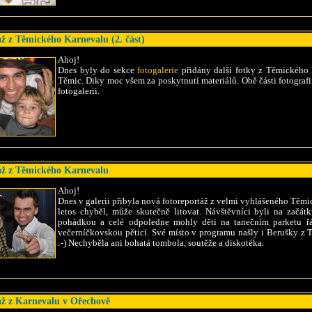
ž z Těmického Karnevalu (2. část)
Ahoj!
Dnes byly do sekce
fotogalerie
přidány další fotky z Těmického 
Těmic. Diky moc všem za poskytnutí materiálů. Obě části fotografií
fotogalerii.
áž z Těmického Karnevalu
Ahoj!
Dnes v galerii přibyla nová fotoreportáž z velmi vyhlášeného Těm
letos chyběl, může skutečně litovat. Návštěvníci byli na začát
pohádkou a celé odpoledne mohly děti na tanečním parketu ř
večerníčkovskou pěticí. Své místo v programu našly i Berušky z
:-) Nechyběla ani bohatá tombola, soutěže a diskotéka.
áž z Karnevalu v Ořechově