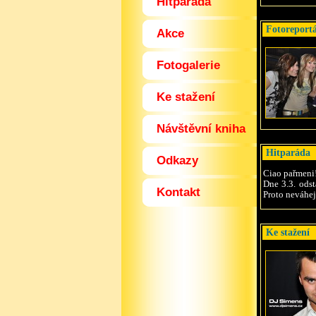
Hitparáda
Fotoreport
Akce
Fotogalerie
Ke stažení
Návštěvní kniha
Hitparáda
Odkazy
Ciao pařmeni
Dne 3.3. ods
Kontakt
Proto neváhej
Ke stažení