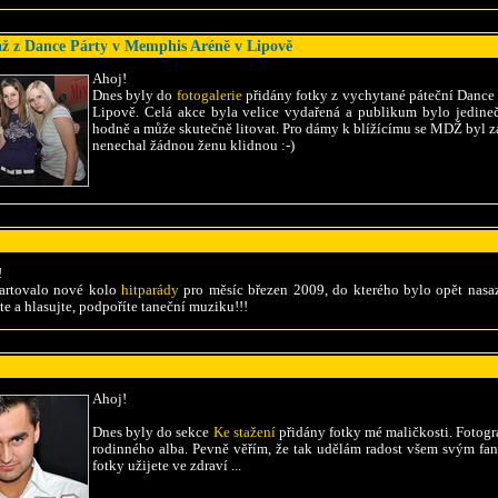
áž z Dance Párty v Memphis Aréně v Lipově
Ahoj!
Dnes byly do
fotogalerie
přidány fotky z vychytané páteční Dance
Lipově. Celá akce byla velice vydařená a publikum bylo jedineč
hodně a může skutečně litovat. Pro dámy k blížícímu se MDŽ byl zaj
nenechal žádnou ženu klidnou :-)
!
tartovalo nové kolo
hitparády
pro měsíc březen 2009, do kterého bylo opět nasa
te a hlasujte, podpoříte taneční muziku!!!
Ahoj!
Dnes byly do sekce
Ke stažení
přidány fotky mé maličkosti. Fotograf
rodinného alba. Pevně věřím, že tak udělám radost všem svým f
fotky užijete ve zdraví ...