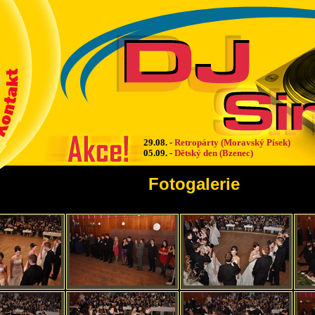
29.08.
-
Retropárty (Moravský Písek)
05.09.
-
Dětský den (Bzenec)
Fotogalerie