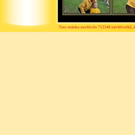
Tuto stránku navštívilo 712348 návštěvníků, 