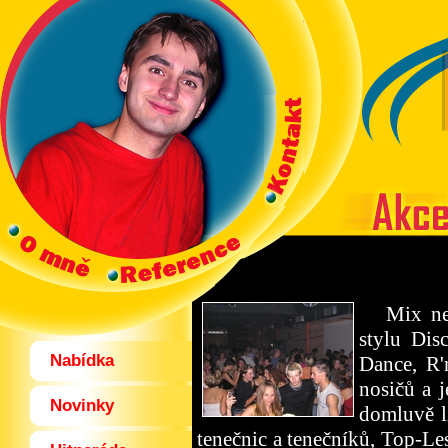
Mix nejžh
stylu Dis
Nabídka
Dance, R'
nosičů a
Novinky
domluvě l
tenečnic a tenečníků, Top-Le