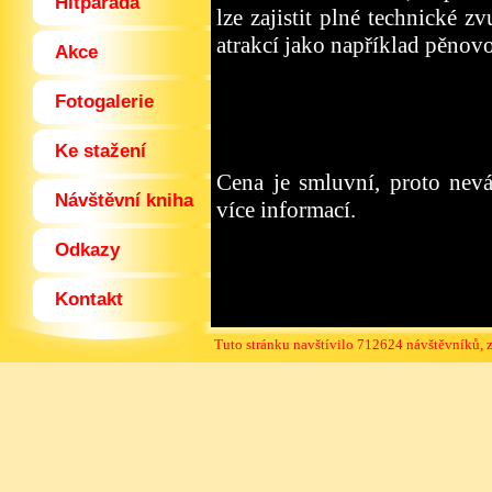
Hitparáda
lze zajistit plné technické 
atrakcí jako například pěnovo
Akce
Fotogalerie
Ke stažení
Cena je smluvní, proto nevá
Návštěvní kniha
více informací.
Odkazy
Kontakt
Tuto stránku navštívilo 712624 návštěvníků, 