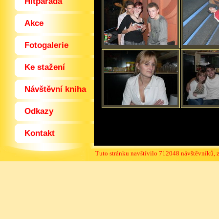
Hitparáda
Akce
Fotogalerie
Ke stažení
Návštěvní kniha
Odkazy
Kontakt
Tuto stránku navštívilo 712048 návštěvníků, 