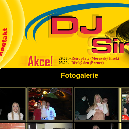
29.08.
-
Retropárty (Moravský Písek)
05.09.
-
Dětský den (Bzenec)
Fotogalerie